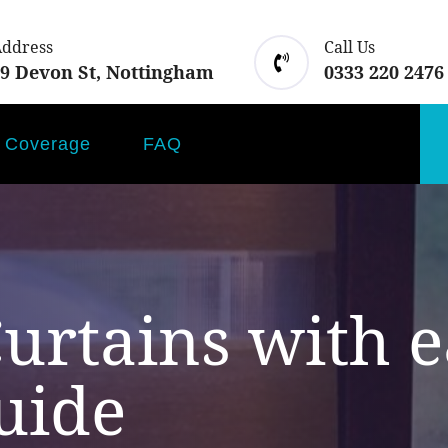
Address
Call Us
 9 Devon St, Nottingham
0333 220 2476
Coverage
FAQ
urtains with e
uide