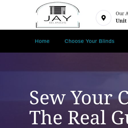
Our 
Unit
Home
Choose Your Blinds
Sew Your C
The Real G